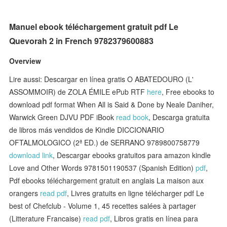
Manuel ebook téléchargement gratuit pdf Le
Quevorah 2 in French 9782379600883
Overview
Lire aussi: Descargar en línea gratis O ABATEDOURO (L'
ASSOMMOIR) de ZOLA ÉMILE ePub RTF
here
, Free ebooks to
download pdf format When All is Said & Done by Neale Daniher,
Warwick Green DJVU PDF iBook
read book
, Descarga gratuita
de libros más vendidos de Kindle DICCIONARIO
OFTALMOLOGICO (2ª ED.) de SERRANO 9789800758779
download link
, Descargar ebooks gratuitos para amazon kindle
Love and Other Words 9781501190537 (Spanish Edition)
pdf
,
Pdf ebooks téléchargement gratuit en anglais La maison aux
orangers
read pdf
, Livres gratuits en ligne télécharger pdf Le
best of Chefclub - Volume 1, 45 recettes salées à partager
(Litterature Francaise)
read pdf
, Libros gratis en línea para